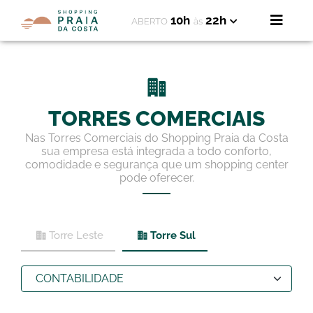
10h
22h
ABERTO
às
TORRES COMERCIAIS
Nas Torres Comerciais do Shopping Praia da Costa
sua empresa está integrada a todo conforto,
comodidade e segurança que um shopping center
pode oferecer.
Torre Leste
Torre Sul