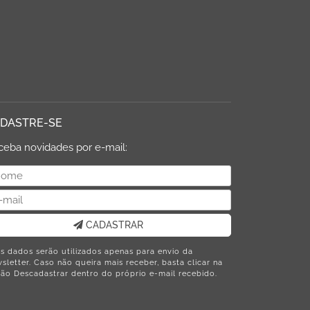
DASTRE-SE
ceba novidades por e-mail:
CADASTRAR
s dados serão utilizados apenas para envio da
sletter. Caso não queira mais receber, basta clicar na
ão Descadastrar dentro do próprio e-mail recebido.