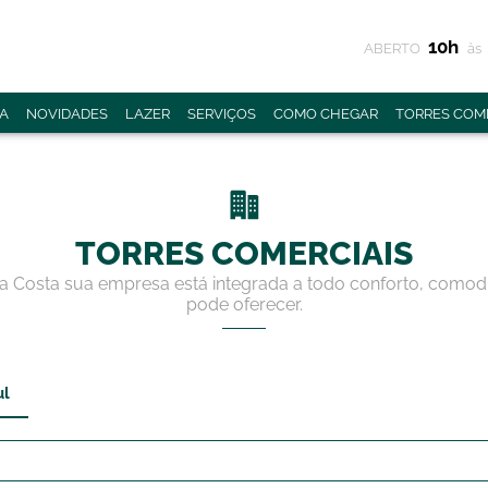
10h
ABERTO
às
A
NOVIDADES
LAZER
SERVIÇOS
COMO CHEGAR
TORRES COME
TORRES COMERCIAIS
da Costa sua empresa está integrada a todo conforto, como
pode oferecer.
ul