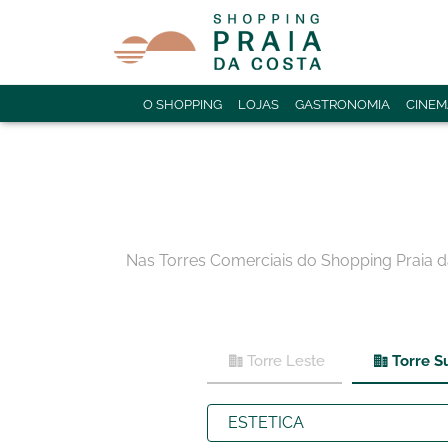
O SHOPPING
LOJAS
GASTRONOMIA
CINEM
Nas Torres Comerciais do Shopping Praia 
Torre Leste
Torre S