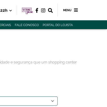
22h
MENU
RCIAIS
FALE CONOSCO
PORTAL DO LOJISTA
didade e segurança que um shopping center