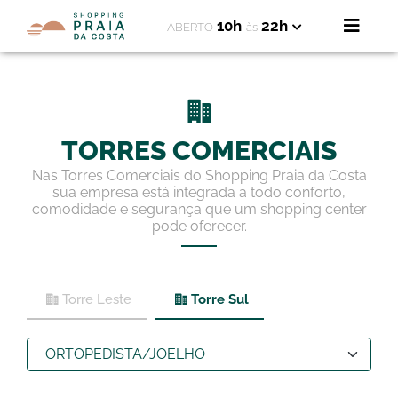
10h
22h
ABERTO
às
TORRES COMERCIAIS
Nas Torres Comerciais do Shopping Praia da Costa
sua empresa está integrada a todo conforto,
comodidade e segurança que um shopping center
pode oferecer.
Torre Leste
Torre Sul