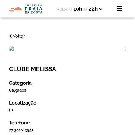
10h
22h
ABERTO
às
Voltar
CLUBE MELISSA
Categoria
Calçados
Localização
L1
Telefone
27 3010-3953