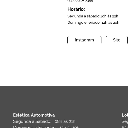
(27) 3320-8344
Horário:
Segunda a sábado:10h às 22h
Domingo e feriado: 14h às 20h
Instagram
Site
Estética Automotiva
Lo
Segunda a Sábado: 08h às 21h
Se
:
Domingos e Feriados: 12h às 19h
Sá