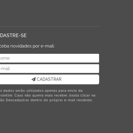
DASTRE-SE
ceba novidades por e-mail:
CADASTRAR
s dados serão utilizados apenas para envio da
sletter. Caso não queira mais receber, basta clicar na
ão Descadastrar dentro do próprio e-mail recebido.