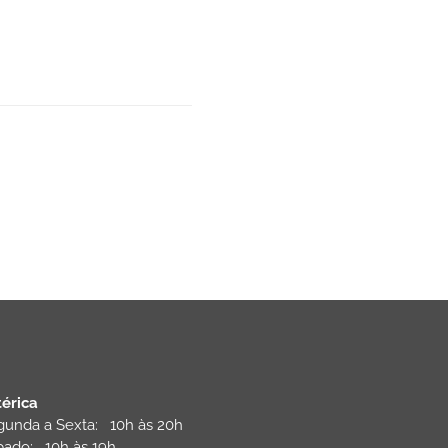
térica
gunda a Sexta: 10h às 20h
bado: 10h às 19h