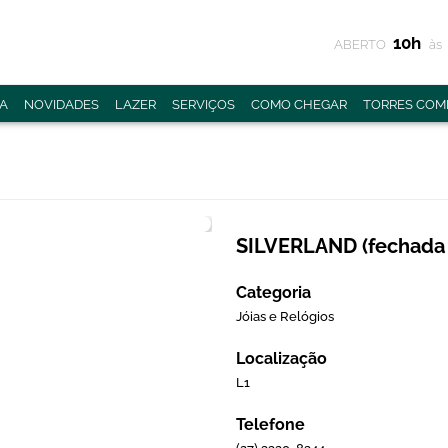
10h
ABERTO
às
A
NOVIDADES
LAZER
SERVIÇOS
COMO CHEGAR
TORRES COME
SILVERLAND (fechada
Categoria
Jóias e Relógios
Localização
L1
Telefone