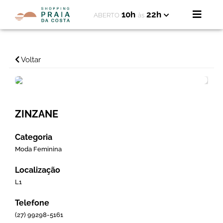
10h
22h
ABERTO
às
Voltar
ZINZANE
Categoria
Moda Feminina
Localização
L1
Telefone
(27) 99298-5161